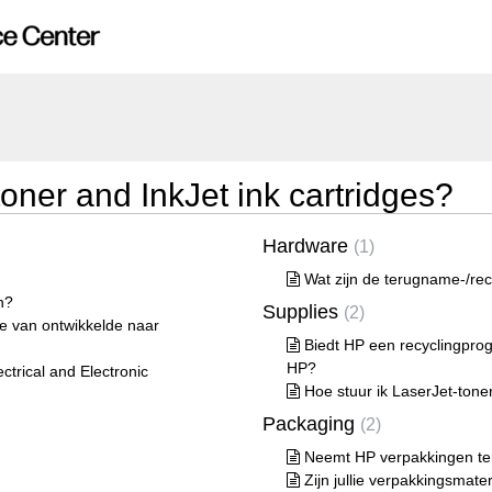
toner and InkJet ink cartridges?
Hardware
1
Wat zijn de terugname-/re
n?
Supplies
2
te van ontwikkelde naar
Biedt HP een recyclingprog
HP?
ctrical and Electronic
Hoe stuur ik LaserJet-toner
Packaging
2
Neemt HP verpakkingen te
Zijn jullie verpakkingsmat