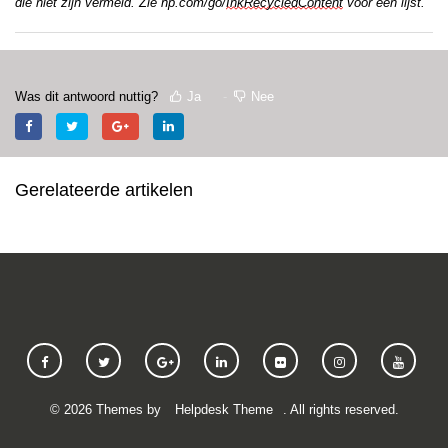
die niet zijn vermeld. Zie hp.com/go/
InkRecycledContent
 voor een lijst.
Was dit antwoord nuttig?
Ja
Nee
Gerelateerde artikelen
©
2026
Themes by
Helpdesk Theme
. All rights reserved.