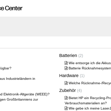
Batterien
2
Wie entsorge ich die Akk
fügbar?
Batterie Rücknahmesystem
Hardware
1
aus Industrieländern in
Welche Rücknahme-/Recycl
Zubehör
4
 und Elektronik-Altgeräte (WEEE)?
Bietet HP ein Recycling-P
ngen Großbritanniens zur
Verbrauchsmaterialien an?
Wie gebe ich meine LaserJ