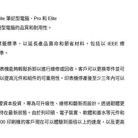
ite
筆記型電腦、
Pro
和
Elite
簡型電腦的品質和耐用性。
標籤標準，以延長產品壽命和節省材料，包括以
IEEE
標
準。
表機能夠輕鬆拆卸以進行維修或回收。客戶可以更換零件並可
以提高元件和組件的可重用性。印表機停產後至少三年內可以
要資本投資，專為可升級性、維修和翻新而設計。透過韌體更
持在最新狀態。由於列印頭、電子裝置、軟體和墨水等元件和
200
印刷機的客戶現在可以體驗到兩倍以上的速度，以及更高