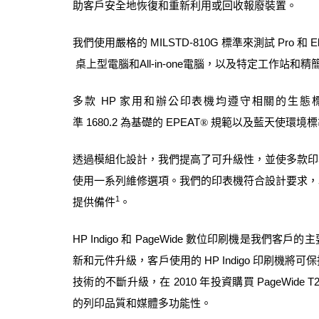
助客戶安全地恢復和重新利用或回收報廢裝置。
我們使用嚴格的
MILSTD-810G
標準來測試
Pro
和
El
桌上型電腦和
All-in-one
電腦，以及特定工作站和精
多款
HP
家用和辦公印表機均遵守相關的生態
準
1680.2
為基礎的
EPEAT
規範以及藍天使環境標
®
透過模組化設計，我們提高了可升級性，並使多款印
使用一系列維修選項。我們的印表機符合設計要求，
1
提供備件
。
HP Indigo
和
PageWide
數位印刷機是我們客戶的主
新和元件升級，客戶使用的
HP Indigo
印刷機將可保
技術的不斷升級，在
2010
年投資購買
PageWide T
的列印品質和媒體多功能性。