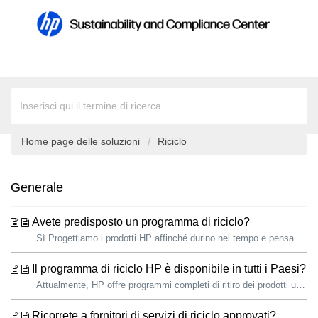
Home page delle soluzioni
Riciclo
Generale
Avete predisposto un programma di riciclo?
Sì.Progettiamo i prodotti HP affinché durino nel tempo e pensando al modo in cui le risorse possano essere utilizzate in modo più efficiente. Quando raggiun...
Il programma di riciclo HP è disponibile in tutti i Paesi?
Attualmente, HP offre programmi completi di ritiro dei prodotti usati in 77 paesi e territori in tutto il mondo. I programmi sono disponibili negli Stat...
Ricorrete a fornitori di servizi di riciclo approvati?