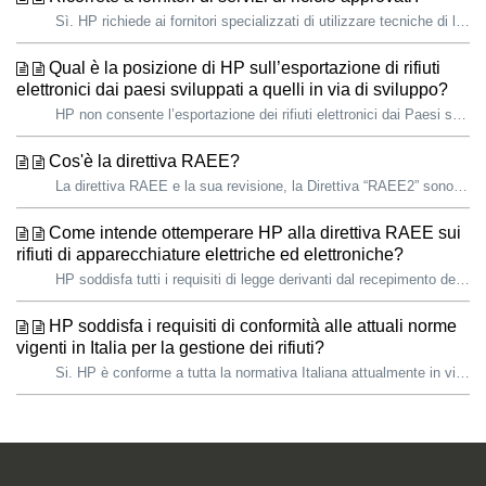
Sì. HP richiede ai fornitori specializzati di utilizzare tecniche di lavorazione responsabili dal punto di vista ambientale e di rispettare pienamente tutte...
Qual è la posizione di HP sull’esportazione di rifiuti
elettronici dai paesi sviluppati a quelli in via di sviluppo?
HP non consente l’esportazione dei rifiuti elettronici dai Paesi sviluppati (Organizzazione per la cooperazione e lo sviluppo economico e Unione Europea) a...
Cos'è la direttiva RAEE?
La direttiva RAEE e la sua revisione, la Direttiva “RAEE2” sono normative che disciplinano la responsabilità dei produttori obbligando questi ultimi, inclus...
Come intende ottemperare HP alla direttiva RAEE sui
rifiuti di apparecchiature elettriche ed elettroniche?
HP soddisfa tutti i requisiti di legge derivanti dal recepimento della direttiva RAEE sui rifiuti di apparecchiature elettriche ed elettroniche nelle legis...
HP soddisfa i requisiti di conformità alle attuali norme
vigenti in Italia per la gestione dei rifiuti?
Si. HP è conforme a tutta la normativa Italiana attualmente in vigore. In particolare HP è iscritta al Registro Produttori AEE, al Registro Produttori Pile ...