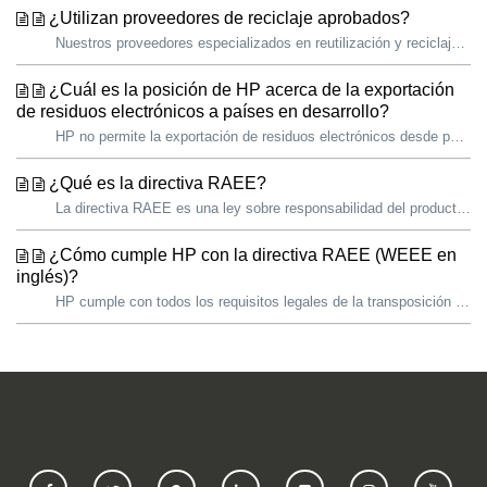
¿Utilizan proveedores de reciclaje aprobados?
Nuestros proveedores especializados en reutilización y reciclaje están obligados a seguir técnicas de tratamiento específicas y a cumplir plenamente la no...
¿Cuál es la posición de HP acerca de la exportación
de residuos electrónicos a países en desarrollo?
HP no permite la exportación de residuos electrónicos desde países desarrollados (Organización para la Cooperación y el Desarrollo Económicos y la Unión Eu...
¿Qué es la directiva RAEE?
La directiva RAEE es una ley sobre responsabilidad del productor que exige a los fabricantes como HP que recuperen y reciclen sus productos una vez que haya...
¿Cómo cumple HP con la directiva RAEE (WEEE en
inglés)?
HP cumple con todos los requisitos legales de la transposición de la Directiva sobre residuos de aparatos eléctricos y electrónicos (RAEE) en las legislaci...