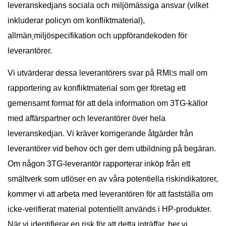
leveranskedjans sociala och
miljömässiga ansvar
(vilket
inkluderar policyn om konfliktmaterial),
allmän
miljöspecifikation
och
uppförandekoden för
leverantörer
.
Vi utvärderar dessa leverantörers svar på RMI:s mall om
rapportering av konfliktmaterial som ger företag ett
gemensamt format för att dela information om 3TG-källor
med affärspartner och leverantörer över hela
leveranskedjan. Vi kräver korrigerande åtgärder från
leverantörer vid behov och ger dem utbildning på begäran.
Om någon 3TG-leverantör rapporterar inköp från ett
smältverk som utlöser en av våra potentiella riskindikatorer,
kommer vi att arbeta med leverantören för att fastställa om
icke-verifierat material potentiellt används i HP-produkter.
När vi identifierar en risk för att detta inträffar, ber vi