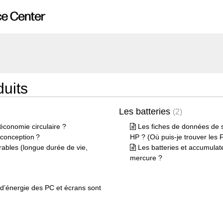
duits
Les batteries
2
 économie circulaire ?
Les fiches de données de sé
oconception ?
HP ? (Où puis-je trouver les 
rables (longue durée de vie,
Les batteries et accumula
mercure ?
 d’énergie des PC et écrans sont