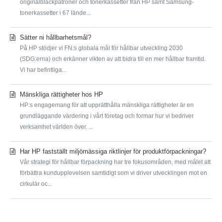
originalbläckpatroner och tonerkassetter från HP samt Samsung-
tonerkassetter i 67 lände...
Sätter ni hållbarhetsmål?
På HP stödjer vi FN:s globala mål för hållbar utveckling 2030
(SDG:erna) och erkänner vikten av att bidra till en mer hållbar framtid.
Vi har befintliga...
Mänskliga rättigheter hos HP
HP:s engagemang för att upprätthålla mänskliga rättigheter är en
grundläggande värdering i vårt företag och formar hur vi bedriver
verksamhet världen över. ...
Har HP fastställt miljömässiga riktlinjer för produktförpackningar?
Vår strategi för hållbar förpackning har tre fokusområden, med målet att
förbättra kundupplevelsen samtidigt som vi driver utvecklingen mot en
cirkulär oc...