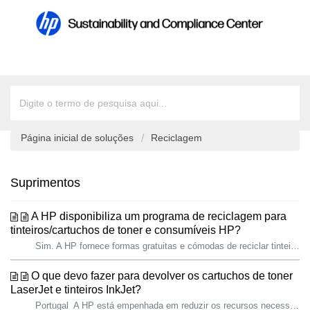
Página inicial de soluções
Reciclagem
Suprimentos
A HP disponibiliza um programa de reciclagem para
tinteiros/cartuchos de toner e consumíveis HP?
Sim. A HP fornece formas gratuitas e cómodas de reciclar tinteiros e cartuchos de toner HP Originais usados e cartuchos de toner Samsung em 67 países e terr...
O que devo fazer para devolver os cartuchos de toner
LaserJet e tinteiros InkJet?
Portugal A HP está empenhada em reduzir os recursos necessários para produzir e utilizar os nossos produtos. Além do design, isto inclui a oferta de progr...