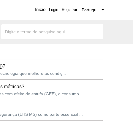
Início
Login
Registrar
Portugu...
])?
tecnologia que melhore as condiç...
s métricas?
s com efeito de estufa (GEE), o consumo...
egurança (EHS MS) como parte essencial ...