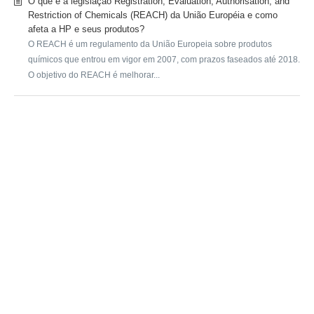
O que é a legislação Registration, Evaluation, Authorisation, and
Restriction of Chemicals (REACH) da União Européia e como
afeta a HP e seus produtos?
O REACH é um regulamento da União Europeia sobre produtos
químicos que entrou em vigor em 2007, com prazos faseados até 2018.
O objetivo do REACH é melhorar...
SUBMIT A REQUEST