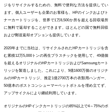
ジをリサイクルするための、無料で便利な方法を提供してい
ます。個人ユーザーも企業のお客様も、
HP
のインクおよびト
ナーカートリッジを、世界で
1
万
8,500
か所を超える回収場所
に無料で返却することができます。ほとんどの国で無料回収
および郵送返却オプションも提供しています。
2020
年までに当社は、リサイクルされた
HP
カートリッジを含
む累積
12
万
5,000
トンの再生プラスチックを使用して、
49
億個
を超えるオリジナルの
HP
カートリッジおよび
Samsung
カート
リッジを製造しました。これにより、
9
億
1600
万個のオリジナ
ルの
HP
カートリッジ、推定
1
億
2700
万本の衣類用ハンガー、
50
億本のポストコンシューマーペットボトルを埋め立てず、
アップサイクルにより継続利用しています。
オリジナルの
HP
インクカートリッジの
85%
以上で
4
～
75%
のポ