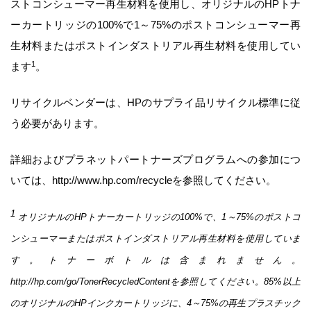
ストコンシューマー再生材料を使用し、オリジナルの
HP
トナ
ーカートリッジの
100%
で
1
～
75%
のポストコンシューマー再
生材料またはポストインダストリアル再生材料を使用してい
1
ます
。
リサイクルベンダーは、
HP
のサプライ品リサイクル標準
に従
う必要があります。
詳細およびプラネットパートナーズプログラムへの参加につ
いては、
http://www.hp.com/recycle
を参照してください。
1
オリジナルの
HP
トナーカートリッジの
100%
で、
1
～
75%
のポストコ
ンシューマーまたはポストインダストリアル再生材料を使用していま
す。トナーボトルは含まれません。
http://hp.com/go/TonerRecycledContent
を参照してください。
85%
以上
のオリジナルの
HP
インクカートリッジに、
4
～
75%
の再生プラスチック