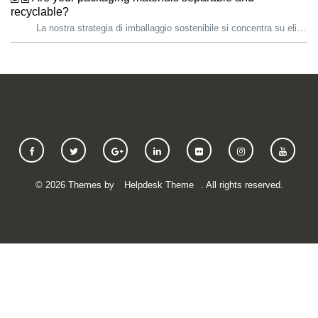
recyclable?
La nostra strategia di imballaggio sostenibile si concentra su eliminazione, innovazione e circolazione per migliorare l’esperienza del cliente e promuove...
©
2026
Themes by
Helpdesk Theme
. All rights reserved.