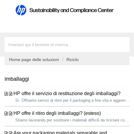
Home page delle soluzioni
Riciclo
Imballaggi
HP offre il servizio di restituzione degli imballaggi?
Sì. Offriamo servizi di ritiro per il packaging a fine vita e aggiorniamo con regolarità la guida Recycle your HP packaging guide per aiutare i consumatori ...
HP offre il ritiro degli imballaggi? (esteso)
Stiamo lavorando per sostituire i materiali difficili da riciclare con sostituti più facilmente riciclabili. Sebbene tutti i materiali di imballaggio HP pos...
Are your packaging materials separable and