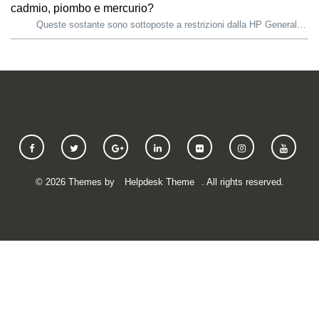
cadmio, piombo e mercurio?
Queste sostante sono sottoposte a restrizioni dalla HP General Specification for the Environment (GSE). HP comunica le restrizioni sui materiali ai suoi...
©
2026
Themes by
Helpdesk Theme
. All rights reserved.