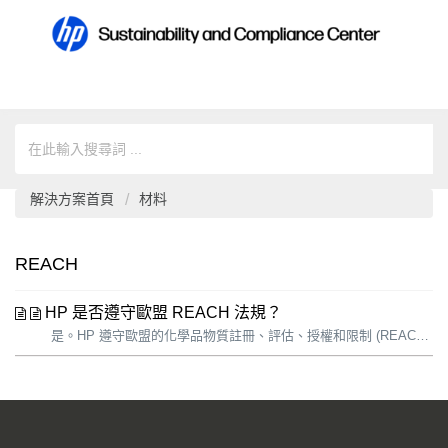
解決方案首頁
材料
REACH
HP 是否遵守歐盟 REACH 法規？
是。HP 遵守歐盟的化學品物質註冊、評估、授權和限制 (REACH) 立法，其中包括評估和管理化學品構成的風險的要求。透過與供應商密切合作，收集可能存在於 HP 產品 材料中的所列物質的資訊，並向客戶提供相關的安全資訊來實現這一目標。 關於 HP 遵守 REACH 的詳細資訊，包括 REACH 第 33 條...