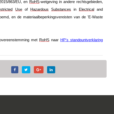
n 2015/863/EU, en 
RoHS
-wetgeving in andere rechtsgebieden, 
stricted
Use
 of 
Hazardous
Substances
 in 
Electrical
 and 
oemd, en de materiaalbeperkingsvereisten van de 'E-Waste 
 overeenstemming met 
RoHS
 naar 
HP's standpuntverklaring 