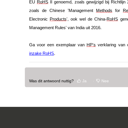
EU 
RoHS
 II genoemd, zoals gewijzigd bij Richtlij
zoals de Chinese 'Management 
Methods
for
Re
Electronic 
Products
', ook wel de China-
RoHS
 gen
Management Rules' van India uit 2016.
Ga voor een exemplaar van 
HP's
 verklaring van
inzake RoHS
.
Was dit antwoord nuttig?
Ja
Nee