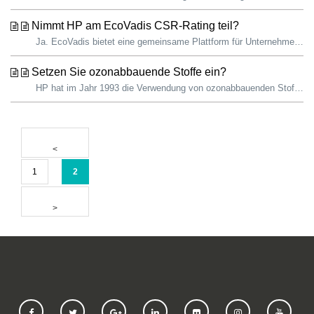
Nimmt HP am EcoVadis CSR-Rating teil?
Ja. EcoVadis bietet eine gemeinsame Plattform für Unternehmen zur Bewertung der Nachhaltigkeit von globalen Lieferketten. Die Plattform arbeitet auch mit Na...
Setzen Sie ozonabbauende Stoffe ein?
HP hat im Jahr 1993 die Verwendung von ozonabbauenden Stoffen (ODS) in allen Produkten und Herstellungsprozessen eingestellt. ODS werden in Einrich...
1
2