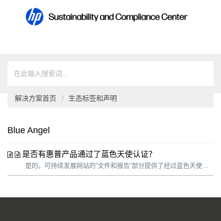
解决方案首页
生态标签和声明
Blue Angel
是否有惠普产品通过了蓝色天使认证？
是的。可持续发展网站的“文件和报告”部分提供了经过蓝色天使认证的惠普产品概述：www.hp.com/go/sustainability_ecolabels。 注意： 以下突出显示的信息仅供读者使用，不得用于面向客户的建议回答中。 我们提供了各个蓝色天使认证协议（惠普仅认证打印机）和 ECI（生态标签比较信息...