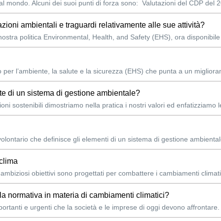
al mondo. Alcuni dei suoi punti di forza sono: Valutazioni del CDP del 20
azioni ambientali e traguardi relativamente alle sue attività?
a nostra politica Environmental, Health, and Safety (EHS), ora disponibile
o per l’ambiente, la salute e la sicurezza (EHS) che punta a un migliora
e di un sistema di gestione ambientale?
sostenibili dimostriamo nella pratica i nostri valori ed enfatizziamo le 
volontario che definisce gli elementi di un sistema di gestione ambie
 clima
i ambiziosi obiettivi sono progettati per combattere i cambiamenti climati
lla normativa in materia di cambiamenti climatici?
ortanti e urgenti che la società e le imprese di oggi devono affrontare.