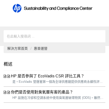
解決方案首頁
惠普運營
概述
HP 是否參與了 EcoVadis CSR 評比工具？
是。EcoVadis 營運著第一個為全球供應鏈提供供應商永續性評級的協同平台。該平台還與企業永續聯盟合作，如 E-TASC 上的 GeSI (全球電子永續倡議)，以及化工行業的 Together for Sustainability，為成員的供應商匯集要求。 EcoVadis 在 2020 年評估了 75,0...
你們是否使用對臭氧層有害的產品？
HP 設施在冷卻和空調系統中使用臭氧層破壞物質 (ODS)。雖然這些系統是密封的，但使用和維護過程中的洩漏可能會導致物質排放。我們會繼續用氫氟烴 (HFC) 取代現有系統中的氯氟烴 (CFC)。氫氟烴是溫室氣體，但不會破壞臭氧層。當含氫氟烴的冷卻系統的使用壽命終止時，我們將用不含氫氟烴的同等產品取而代之。這些不...