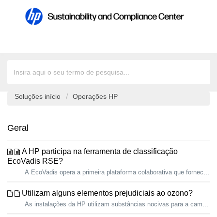
Soluções início
Operações HP
Geral
A HP participa na ferramenta de classificação
EcoVadis RSE?
A EcoVadis opera a primeira plataforma colaborativa que fornece Classificações de Sustentabilidade de Fornecedores para cadeias de abastecimento globais. A...
Utilizam alguns elementos prejudiciais ao ozono?
As instalações da HP utilizam substâncias nocivas para a camada de ozono (ODS – Ozone-Depleting Substances) nos sistemas de arrefecimento e ar condicionado....