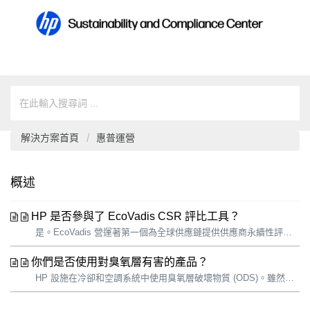
解決方案首頁
惠普運營
概述
HP 是否參與了 EcoVadis CSR 評比工具？
是。EcoVadis 營運著第一個為全球供應鏈提供供應商永續性評級的協同平台。該平台還與企業永續聯盟合作，如 E-TASC 上的 GeSI (全球電子永續倡議)，以及化工行業的 Together for Sustainability，為成員的供應商匯集要求。 EcoVadis 在 2020 年評估了 75,0...
你們是否使用對臭氧層有害的產品？
HP 設施在冷卻和空調系統中使用臭氧層破壞物質 (ODS)。雖然這些系統是密封的，但使用和維護過程中的洩漏可能會導致物質排放。我們會繼續用氫氟烴 (HFC) 取代現有系統中的氯氟烴 (CFC)。氫氟烴是溫室氣體，但不會破壞臭氧層。當含氫氟烴的冷卻系統的使用壽命終止時，我們將用不含氫氟烴的同等產品取而代之。這些不...