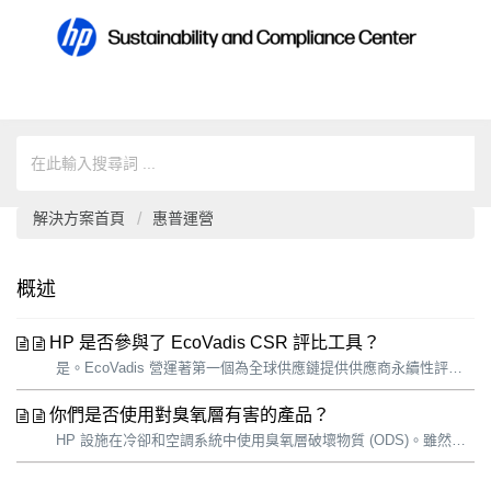
解決方案首頁
惠普運營
概述
HP 是否參與了 EcoVadis CSR 評比工具？
是。EcoVadis 營運著第一個為全球供應鏈提供供應商永續性評級的協同平台。該平台還與企業永續聯盟合作，如 E-TASC 上的 GeSI (全球電子永續倡議)，以及化工行業的 Together for Sustainability，為成員的供應商匯集要求。 EcoVadis 在 2020 年評估了 75,0...
你們是否使用對臭氧層有害的產品？
HP 設施在冷卻和空調系統中使用臭氧層破壞物質 (ODS)。雖然這些系統是密封的，但使用和維護過程中的洩漏可能會導致物質排放。我們會繼續用氫氟烴 (HFC) 取代現有系統中的氯氟烴 (CFC)。氫氟烴是溫室氣體，但不會破壞臭氧層。當含氫氟烴的冷卻系統的使用壽命終止時，我們將用不含氫氟烴的同等產品取而代之。這些不...