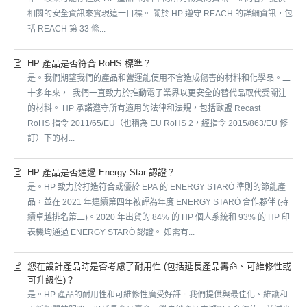
相關的安全資訊來實現這一目標。 關於 HP 遵守 REACH 的詳細資訊，包
括 REACH 第 33 條...
HP 產品是否符合 RoHS 標準？
是。我們期望我們的產品和營運能使用不會造成傷害的材料和化學品。二
十多年來， 我們一直致力於推動電子業界以更安全的替代品取代受關注
的材料。 HP 承諾遵守所有適用的法律和法規，包括歐盟 Recast
RoHS 指令 2011/65/EU（也稱為 EU RoHS 2，經指令 2015/863/EU 修
訂）下的材...
HP 產品是否通過 Energy Star 認證？
是。HP 致力於打造符合或優於 EPA 的 ENERGY STARÒ 準則的節能產
品，並在 2021 年連續第四年被評為年度 ENERGY STARÒ 合作夥伴 (持
續卓越排名第二)。2020 年出貨的 84% 的 HP 個人系統和 93% 的 HP 印
表機均通過 ENERGY STARÒ 認證。 如需有...
您在設計產品時是否考慮了耐用性 (包括延長產品壽命、可維修性或
可升級性)？
是。HP 產品的耐用性和可維修性廣受好評。我們提供與最佳化、維護和