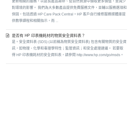
更新相關的服務，以延長產品壽命、從自然資源中擷取更多價值，並減少
對環境的影響。 我們為大多數產品提供免費服務文件，並輔以服務選項和
保固，包括透過 HP Care Pack Central。HP 客戶自行維修服務媒體庫提
供教學課程和相關指示，而 ...
是否有 HP 印表機耗材的物質安全資料表？
是。安全資料表 (SDS) (以前稱為物質安全資料表) 包含有關物質的安全資
訊，如物理、化學和毒理學特性；監管資訊；和安全處理建議。 若要取
得 HP 印表機耗材的安全資料表，請參閱 http://www.hp.com/go/msds。
SUBMIT A REQUEST