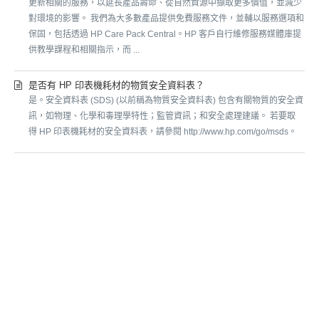
更新相關的服務，以延長產品壽命、從自然資源中擷取更多價值，並減少
對環境的影響。 我們為大多數產品提供免費服務文件，並輔以服務選項和
保固，包括透過 HP Care Pack Central。HP 客戶自行維修服務媒體庫提
供教學課程和相關指示，而 ...
是否有 HP 印表機耗材的物質安全資料表？
是。安全資料表 (SDS) (以前稱為物質安全資料表) 包含有關物質的安全資
訊，如物理、化學和毒理學特性；監管資訊；和安全處理建議。 若要取
得 HP 印表機耗材的安全資料表，請參閱 http://www.hp.com/go/msds。
SUBMIT A REQUEST