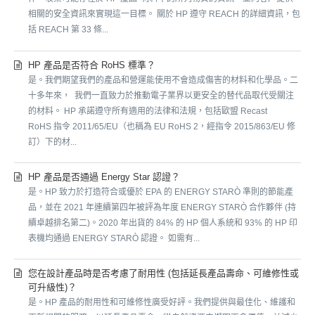
相關的安全資訊來實現這一目標。 關於 HP 遵守 REACH 的詳細資訊，包
括 REACH 第 33 條...
HP 產品是否符合 RoHS 標準？
是。我們期望我們的產品和營運能使用不會造成傷害的材料和化學品。二
十多年來， 我們一直致力於推動電子業界以更安全的替代品取代受關注
的材料。 HP 承諾遵守所有適用的法律和法規，包括歐盟 Recast
RoHS 指令 2011/65/EU（也稱為 EU RoHS 2，經指令 2015/863/EU 修
訂）下的材...
HP 產品是否通過 Energy Star 認證？
是。HP 致力於打造符合或優於 EPA 的 ENERGY STARÒ 準則的節能產
品，並在 2021 年連續第四年被評為年度 ENERGY STARÒ 合作夥伴 (持
續卓越排名第二)。2020 年出貨的 84% 的 HP 個人系統和 93% 的 HP 印
表機均通過 ENERGY STARÒ 認證。 如需有...
您在設計產品時是否考慮了耐用性 (包括延長產品壽命、可維修性或
可升級性)？
是。HP 產品的耐用性和可維修性廣受好評。我們提供與最佳化、維護和