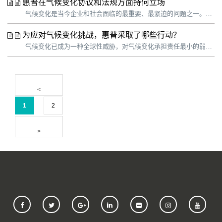
惠普在气候变化协议和法规方面持何立场
气候变化是当今企业和社会面临的最重要、最紧迫的问题之一。科学证据明确表明，气候变化影响非常严重，我们必须行动起来。惠普认为采取气候行动不仅是我们的责任，而且关系着企业的长远发展。惠普正在努力提高业务弹性，不断开拓创新以减轻气候变化的影响，并适应不断演变的全球业务和监管环境。我们认识到，客户和投资者都希望我们尽力...
为应对气候变化挑战，惠普采取了哪些行动？
气候变化已成为一种全球性威胁，对气候变化承担责任最小的弱势群体感受最为明显。科学应对气候变化迫在眉睫。我们整个社会在这个关键十年做出的决定将影响我们在整个 21 世纪以及未来的发展轨迹。 企业的作用是必不可少的。惠普不断进行自我革新，发展更高效的零碳循环经济，以解决气候变化带来的紧迫问题，这是惠普可持续发展战...
1
2