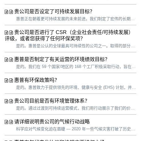
贵公司是否设定了可持续发展目标？
惠普正在朝着更可持续发展的未来前进。我们制定了宏伟的长期目标，并将战略重点放在可以发挥最大影响的领域。 惠普支持联合国可持续发展目标 (SDG)，并一如既往地致力于推动实现与我们可持续发展战略密切相关的特定目标： 到 2025 年，在惠普个人系统和印刷产品组合中使用 30% 的消费后再生塑料。1 到 2...
贵公司是否进行了 CSR（企业社会责任/可持续发展）
评级，或者您获得了任何环保奖项？
是的。惠普是公认的全球最具可持续性的公司之一。取得的部分荣誉： 2020 年 CDP 排名排名 —— 全球唯一一家在 CDP 气候、森林和水资源保护方面获得 3A 评级并入围供应商参与度排行榜的科技公司。 全球 100 强 —— 连续 6 年入选“全球最具可持续性百强企业”榜单。 能源之星 —— 连续第...
惠普是否制定了有关运营的环境绩效目标？
是的。我们在 59 个国家/地区的 168 个工厂积极采取行动，旨在减少温室气体 (GHG) 排放、能源和水消耗以及废弃物的产生。通过过渡到可持续运营模式，我们用行动展示了我们的价值观，并为员工、客户、供应商、访客和其他人员提供了行业领先的实践。 惠普支持联合国可持续发展目标 (SDG)，并一如既往地致力于推...
惠普有环保政策吗？
是的。惠普致力于提供领先的环境、健康与安全 (EHS) 计划，并不断改进员工的人身安全保障。我们深知，我们的业务依赖并影响着环境，包括资源消耗、大气排放和水排放。我们始终致力于以负责任的方式开展业务，尽量减少运营对人类健康和环境的影响，同时提供可以在整个生命周期内实现安全、环保的产品和服务。为了兑现承诺，我们将...
贵公司目前是否有环境管理体系？
是的。通过过渡到可持续运营模式，我们用行动展示了我们的价值观，并为员工、客户、供应商、访客和其他人员提供了行业领先的实践。 我们的环境、健康与安全 (EHS) 政策和 EHS 管理系统（适用于所有惠普员工和承包商以及所有运营地点）可帮助我们管理对环境的影响，改善员工安全状况，核实我们对目标的实现进度以及对内部...
请详细说明贵公司的气候行动战略
科学应对气候变化迫在眉睫 — 2020 年一些气候灾害打破了历史记录，包括野火、季风和飓风。气候变化将影响所有企业和地区，其中低收入和有色人种群体受影响比较显著。要想减轻气候危机，保护自然环境和人类社区，我们必须改变我们制造、交付和使用产品的方式。 2021 年 4 月，我们制定了新的目标，确立了应对气候变化...