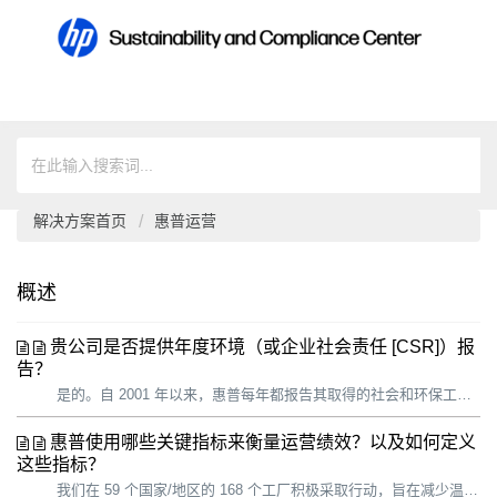
解决方案首页
惠普运营
概述
贵公司是否提供年度环境（或企业社会责任 [CSR]）报
告？
是的。自 2001 年以来，惠普每年都报告其取得的社会和环保工作进展。我们为客户、行业分析师、社会责任投资者、非政府组织 (NGO)、员工、可持续发展专家、政府等利益相关者提供详细的信息。 确定报告内容时，我们会考虑： • 我们的重要性评估 • 惠普高管和内容专家的意见 • 外部利益相...
惠普使用哪些关键指标来衡量运营绩效？以及如何定义
这些指标？
我们在 59 个国家/地区的 168 个工厂积极采取行动，旨在减少温室气体 (GHG) 排放、能源和水消耗以及废弃物的产生。尽管与惠普运营相关的温室气体排放仅占我们总体碳足迹的 1%，但是我们对自己的运营具有最大的控制力和影响力，也最有能力产生即时影响。通过过渡到可持续运营模式，我们用行动展示了我们的价值观，并...