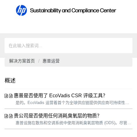
解决方案首页
惠普运营
概述
惠普是否使用了 EcoVadis CSR 评级工具？
是的。EcoVadis 运营着首个为全球供应链提供供应商可持续性评级的协作平台。该平台还携手企业可持续发展联盟开展了一系列工作，例如与 GeSI（全球电子可持续性倡议组织）就 E-TASC 开展合作，联手化工行业的 Together for Sustainability（携手可持续发展）对会员的供应商联合进行可...
贵公司是否使用任何消耗臭氧层的物质？
惠普设施在散热和空调系统中使用消耗臭氧层物质 (ODS)。尽管这些系统是密封的，但在操作和维护过程中发生的泄漏仍有可能造成排放。我们将继续用氢氟碳化物 (HFC) 替代现有系统中的氯氟化碳 (CFC)。HFC 是温室气体，但不会消耗臭氧层。当达到使用寿命时，我们还将使用不含 HFC 的同等设备来替代基于 HFC...