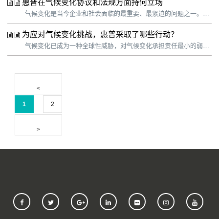
惠普在气候变化协议和法规方面持何立场
气候变化是当今企业和社会面临的最重要、最紧迫的问题之一。科学证据明确表明，气候变化影响非常严重，我们必须行动起来。惠普认为采取气候行动不仅是我们的责任，而且关系着企业的长远发展。惠普正在努力提高业务弹性，不断开拓创新以减轻气候变化的影响，并适应不断演变的全球业务和监管环境。我们认识到，客户和投资者都希望我们尽力...
为应对气候变化挑战，惠普采取了哪些行动？
气候变化已成为一种全球性威胁，对气候变化承担责任最小的弱势群体感受最为明显。科学应对气候变化迫在眉睫。我们整个社会在这个关键十年做出的决定将影响我们在整个 21 世纪以及未来的发展轨迹。 企业的作用是必不可少的。惠普不断进行自我革新，发展更高效的零碳循环经济，以解决气候变化带来的紧迫问题，这是惠普可持续发展战...
1
2