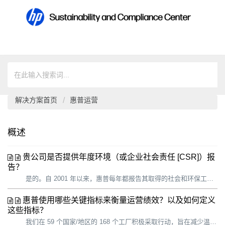
解决方案首页
惠普运营
概述
贵公司是否提供年度环境（或企业社会责任 [CSR]）报
告？
是的。自 2001 年以来，惠普每年都报告其取得的社会和环保工作进展。我们为客户、行业分析师、社会责任投资者、非政府组织 (NGO)、员工、可持续发展专家、政府等利益相关者提供详细的信息。 确定报告内容时，我们会考虑： • 我们的重要性评估 • 惠普高管和内容专家的意见 • 外部利益相...
惠普使用哪些关键指标来衡量运营绩效？以及如何定义
这些指标？
我们在 59 个国家/地区的 168 个工厂积极采取行动，旨在减少温室气体 (GHG) 排放、能源和水消耗以及废弃物的产生。尽管与惠普运营相关的温室气体排放仅占我们总体碳足迹的 1%，但是我们对自己的运营具有最大的控制力和影响力，也最有能力产生即时影响。通过过渡到可持续运营模式，我们用行动展示了我们的价值观，并...