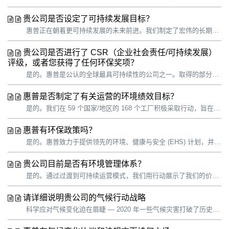
贵公司是否设定了可持续发展目标？
惠普正在朝着更可持续发展的未来前进。我们制定了宏伟的长期目标，并将战略重点放在可以发挥最大影响的领域。 惠普支持联合国可持续发展目标 (SDG)，并一如既往地致力于推动实现与我们可持续发展战略密切相关的特定目标： 到 2025 年，在惠普个人系统和印刷产品组合中使用 30% 的消费后再生塑料。1 到 2...
贵公司是否进行了 CSR（企业社会责任/可持续发展）
评级，或者您获得了任何环保奖项？
是的。惠普是公认的全球最具可持续性的公司之一。取得的部分荣誉： 2020 年 CDP 排名排名 —— 全球唯一一家在 CDP 气候、森林和水资源保护方面获得 3A 评级并入围供应商参与度排行榜的科技公司。 全球 100 强 —— 连续 6 年入选“全球最具可持续性百强企业”榜单。 能源之星 —— 连续第...
惠普是否制定了有关运营的环境绩效目标？
是的。我们在 59 个国家/地区的 168 个工厂积极采取行动，旨在减少温室气体 (GHG) 排放、能源和水消耗以及废弃物的产生。通过过渡到可持续运营模式，我们用行动展示了我们的价值观，并为员工、客户、供应商、访客和其他人员提供了行业领先的实践。 惠普支持联合国可持续发展目标 (SDG)，并一如既往地致力于推...
惠普有环保政策吗？
是的。惠普致力于提供领先的环境、健康与安全 (EHS) 计划，并不断改进员工的人身安全保障。我们深知，我们的业务依赖并影响着环境，包括资源消耗、大气排放和水排放。我们始终致力于以负责任的方式开展业务，尽量减少运营对人类健康和环境的影响，同时提供可以在整个生命周期内实现安全、环保的产品和服务。为了兑现承诺，我们将...
贵公司目前是否有环境管理体系？
是的。通过过渡到可持续运营模式，我们用行动展示了我们的价值观，并为员工、客户、供应商、访客和其他人员提供了行业领先的实践。 我们的环境、健康与安全 (EHS) 政策和 EHS 管理系统（适用于所有惠普员工和承包商以及所有运营地点）可帮助我们管理对环境的影响，改善员工安全状况，核实我们对目标的实现进度以及对内部...
请详细说明贵公司的气候行动战略
科学应对气候变化迫在眉睫 — 2020 年一些气候灾害打破了历史记录，包括野火、季风和飓风。气候变化将影响所有企业和地区，其中低收入和有色人种群体受影响比较显著。要想减轻气候危机，保护自然环境和人类社区，我们必须改变我们制造、交付和使用产品的方式。 2021 年 4 月，我们制定了新的目标，确立了应对气候变化...