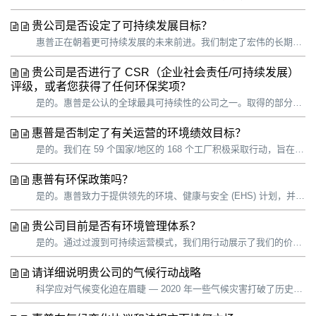
贵公司是否设定了可持续发展目标？
惠普正在朝着更可持续发展的未来前进。我们制定了宏伟的长期目标，并将战略重点放在可以发挥最大影响的领域。 惠普支持联合国可持续发展目标 (SDG)，并一如既往地致力于推动实现与我们可持续发展战略密切相关的特定目标： 到 2025 年，在惠普个人系统和印刷产品组合中使用 30% 的消费后再生塑料。1 到 2...
贵公司是否进行了 CSR（企业社会责任/可持续发展）
评级，或者您获得了任何环保奖项？
是的。惠普是公认的全球最具可持续性的公司之一。取得的部分荣誉： 2020 年 CDP 排名排名 —— 全球唯一一家在 CDP 气候、森林和水资源保护方面获得 3A 评级并入围供应商参与度排行榜的科技公司。 全球 100 强 —— 连续 6 年入选“全球最具可持续性百强企业”榜单。 能源之星 —— 连续第...
惠普是否制定了有关运营的环境绩效目标？
是的。我们在 59 个国家/地区的 168 个工厂积极采取行动，旨在减少温室气体 (GHG) 排放、能源和水消耗以及废弃物的产生。通过过渡到可持续运营模式，我们用行动展示了我们的价值观，并为员工、客户、供应商、访客和其他人员提供了行业领先的实践。 惠普支持联合国可持续发展目标 (SDG)，并一如既往地致力于推...
惠普有环保政策吗？
是的。惠普致力于提供领先的环境、健康与安全 (EHS) 计划，并不断改进员工的人身安全保障。我们深知，我们的业务依赖并影响着环境，包括资源消耗、大气排放和水排放。我们始终致力于以负责任的方式开展业务，尽量减少运营对人类健康和环境的影响，同时提供可以在整个生命周期内实现安全、环保的产品和服务。为了兑现承诺，我们将...
贵公司目前是否有环境管理体系？
是的。通过过渡到可持续运营模式，我们用行动展示了我们的价值观，并为员工、客户、供应商、访客和其他人员提供了行业领先的实践。 我们的环境、健康与安全 (EHS) 政策和 EHS 管理系统（适用于所有惠普员工和承包商以及所有运营地点）可帮助我们管理对环境的影响，改善员工安全状况，核实我们对目标的实现进度以及对内部...
请详细说明贵公司的气候行动战略
科学应对气候变化迫在眉睫 — 2020 年一些气候灾害打破了历史记录，包括野火、季风和飓风。气候变化将影响所有企业和地区，其中低收入和有色人种群体受影响比较显著。要想减轻气候危机，保护自然环境和人类社区，我们必须改变我们制造、交付和使用产品的方式。 2021 年 4 月，我们制定了新的目标，确立了应对气候变化...