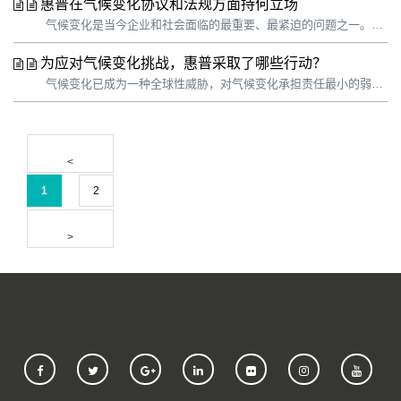
惠普在气候变化协议和法规方面持何立场
气候变化是当今企业和社会面临的最重要、最紧迫的问题之一。科学证据明确表明，气候变化影响非常严重，我们必须行动起来。惠普认为采取气候行动不仅是我们的责任，而且关系着企业的长远发展。惠普正在努力提高业务弹性，不断开拓创新以减轻气候变化的影响，并适应不断演变的全球业务和监管环境。我们认识到，客户和投资者都希望我们尽力...
为应对气候变化挑战，惠普采取了哪些行动？
气候变化已成为一种全球性威胁，对气候变化承担责任最小的弱势群体感受最为明显。科学应对气候变化迫在眉睫。我们整个社会在这个关键十年做出的决定将影响我们在整个 21 世纪以及未来的发展轨迹。 企业的作用是必不可少的。惠普不断进行自我革新，发展更高效的零碳循环经济，以解决气候变化带来的紧迫问题，这是惠普可持续发展战...
1
2