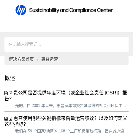
解决方案首页
惠普运营
概述
贵公司是否提供年度环境（或企业社会责任 [CSR]）报
告？
是的。自 2001 年以来，惠普每年都报告其取得的社会和环保工作进展。我们为客户、行业分析师、社会责任投资者、非政府组织 (NGO)、员工、可持续发展专家、政府等利益相关者提供详细的信息。 确定报告内容时，我们会考虑： • 我们的重要性评估 • 惠普高管和内容专家的意见 • 外部利益相...
惠普使用哪些关键指标来衡量运营绩效？以及如何定义
这些指标？
我们在 59 个国家/地区的 168 个工厂积极采取行动，旨在减少温室气体 (GHG) 排放、能源和水消耗以及废弃物的产生。尽管与惠普运营相关的温室气体排放仅占我们总体碳足迹的 1%，但是我们对自己的运营具有最大的控制力和影响力，也最有能力产生即时影响。通过过渡到可持续运营模式，我们用行动展示了我们的价值观，并...