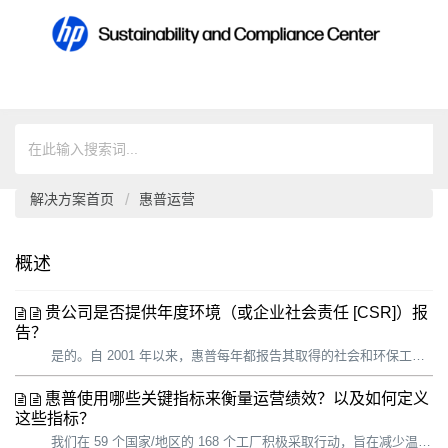
解决方案首页
惠普运营
概述
贵公司是否提供年度环境（或企业社会责任 [CSR]）报
告？
是的。自 2001 年以来，惠普每年都报告其取得的社会和环保工作进展。我们为客户、行业分析师、社会责任投资者、非政府组织 (NGO)、员工、可持续发展专家、政府等利益相关者提供详细的信息。 确定报告内容时，我们会考虑： • 我们的重要性评估 • 惠普高管和内容专家的意见 • 外部利益相...
惠普使用哪些关键指标来衡量运营绩效？以及如何定义
这些指标？
我们在 59 个国家/地区的 168 个工厂积极采取行动，旨在减少温室气体 (GHG) 排放、能源和水消耗以及废弃物的产生。尽管与惠普运营相关的温室气体排放仅占我们总体碳足迹的 1%，但是我们对自己的运营具有最大的控制力和影响力，也最有能力产生即时影响。通过过渡到可持续运营模式，我们用行动展示了我们的价值观，并...