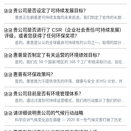
贵公司是否设定了可持续发展目标？
惠普正在朝着更可持续发展的未来前进。我们制定了宏伟的长期目标，并将战略重点放在可以发挥最大影响的领域。 惠普支持联合国可持续发展目标 (SDG)，并一如既往地致力于推动实现与我们可持续发展战略密切相关的特定目标： 到 2025 年，在惠普个人系统和印刷产品组合中使用 30% 的消费后再生塑料。1 到 2...
贵公司是否进行了 CSR（企业社会责任/可持续发展）
评级，或者您获得了任何环保奖项？
是的。惠普是公认的全球最具可持续性的公司之一。取得的部分荣誉： 2020 年 CDP 排名排名 —— 全球唯一一家在 CDP 气候、森林和水资源保护方面获得 3A 评级并入围供应商参与度排行榜的科技公司。 全球 100 强 —— 连续 6 年入选“全球最具可持续性百强企业”榜单。 能源之星 —— 连续第...
惠普是否制定了有关运营的环境绩效目标？
是的。我们在 59 个国家/地区的 168 个工厂积极采取行动，旨在减少温室气体 (GHG) 排放、能源和水消耗以及废弃物的产生。通过过渡到可持续运营模式，我们用行动展示了我们的价值观，并为员工、客户、供应商、访客和其他人员提供了行业领先的实践。 惠普支持联合国可持续发展目标 (SDG)，并一如既往地致力于推...
惠普有环保政策吗？
是的。惠普致力于提供领先的环境、健康与安全 (EHS) 计划，并不断改进员工的人身安全保障。我们深知，我们的业务依赖并影响着环境，包括资源消耗、大气排放和水排放。我们始终致力于以负责任的方式开展业务，尽量减少运营对人类健康和环境的影响，同时提供可以在整个生命周期内实现安全、环保的产品和服务。为了兑现承诺，我们将...
贵公司目前是否有环境管理体系？
是的。通过过渡到可持续运营模式，我们用行动展示了我们的价值观，并为员工、客户、供应商、访客和其他人员提供了行业领先的实践。 我们的环境、健康与安全 (EHS) 政策和 EHS 管理系统（适用于所有惠普员工和承包商以及所有运营地点）可帮助我们管理对环境的影响，改善员工安全状况，核实我们对目标的实现进度以及对内部...
请详细说明贵公司的气候行动战略
科学应对气候变化迫在眉睫 — 2020 年一些气候灾害打破了历史记录，包括野火、季风和飓风。气候变化将影响所有企业和地区，其中低收入和有色人种群体受影响比较显著。要想减轻气候危机，保护自然环境和人类社区，我们必须改变我们制造、交付和使用产品的方式。 2021 年 4 月，我们制定了新的目标，确立了应对气候变化...