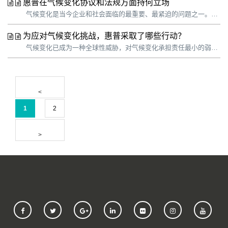
惠普在气候变化协议和法规方面持何立场
气候变化是当今企业和社会面临的最重要、最紧迫的问题之一。科学证据明确表明，气候变化影响非常严重，我们必须行动起来。惠普认为采取气候行动不仅是我们的责任，而且关系着企业的长远发展。惠普正在努力提高业务弹性，不断开拓创新以减轻气候变化的影响，并适应不断演变的全球业务和监管环境。我们认识到，客户和投资者都希望我们尽力...
为应对气候变化挑战，惠普采取了哪些行动？
气候变化已成为一种全球性威胁，对气候变化承担责任最小的弱势群体感受最为明显。科学应对气候变化迫在眉睫。我们整个社会在这个关键十年做出的决定将影响我们在整个 21 世纪以及未来的发展轨迹。 企业的作用是必不可少的。惠普不断进行自我革新，发展更高效的零碳循环经济，以解决气候变化带来的紧迫问题，这是惠普可持续发展战...
1
2