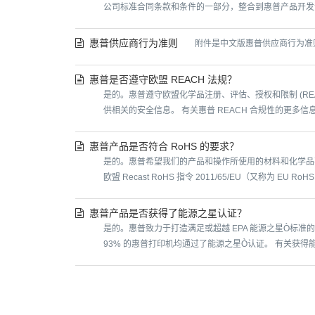
公司标准合同条款和条件的一部分，整合到惠普产品开发流程
惠普供应商行为准则
附件是中文版惠普供应商行为准则 https:/
惠普是否遵守欧盟 REACH 法规？
是的。惠普遵守欧盟化学品注册、评估、授权和限制 (R
供相关的安全信息。 有关惠普 REACH 合规性的更多信息，包括 
惠普产品是否符合 RoHS 的要求？
是的。惠普希望我们的产品和操作所使用的材料和化学品
欧盟 Recast RoHS 指令 2011/65/EU（又称为 EU RoH
惠普产品是否获得了能源之星认证？
是的。惠普致力于打造满足或超越 EPA 能源之星Ò标准的
93% 的惠普打印机均通过了能源之星Ò认证。 有关获得