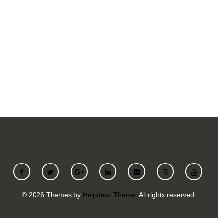
SUBMIT A REQUEST
©
2026
Themes by
Helpdesk Theme
. All rights reserved.