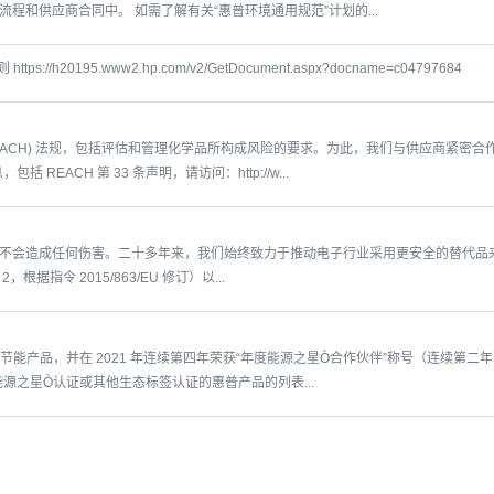
和供应商合同中。 如需了解有关“惠普环境通用规范”计划的...
/h20195.www2.hp.com/v2/GetDocument.aspx?docname=c04797684
EACH) 法规，包括评估和管理化学品所构成风险的要求。为此，我们与供应商紧密
REACH 第 33 条声明，请访问：http://w...
不会造成任何伤害。二十多年来，我们始终致力于推动电子行业采用更安全的替代品
S 2，根据指令 2015/863/EU 修订）以...
节能产品，并在 2021 年连续第四年荣获“年度能源之星Ò合作伙伴”称号（连续第二年获得
能源之星Ò认证或其他生态标签认证的惠普产品的列表...