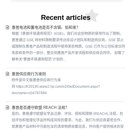
Recent articles
惠普电池和蓄电池是否不含镉、铅和汞？
根据《惠普环境通用规范》(GSE)，我们对这些物质的使用作出了限制。
惠普通过 GSE 将材料限制要求传达给设计团队和制造供应商，GSE 禁止
或限制在惠普产品和制造流程中使用某些物质。GSE 已作为公司标准合同
条款和条件的一部分，整合到惠普产品开发流程和供应商合同中。 如需了
解有关“惠普环境通用规范”计划的...
惠普供应商行为准则
附件是中文版惠普供应商行为准
则 https://h20195.www2.hp.com/v2/GetDocument.aspx?
docname=c04797684
惠普是否遵守欧盟 REACH 法规？
是的。惠普遵守欧盟化学品注册、评估、授权和限制 (REACH) 法规，包
括评估和管理化学品所构成风险的要求。为此，我们与供应商紧密合作，
就惠普产品材料中可能包含的清单物质收集信息，并向客户提供相关的安