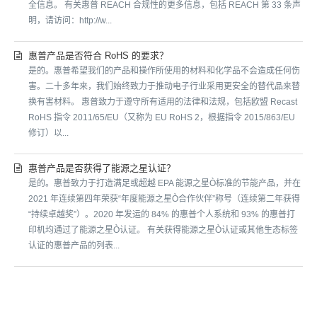
全信息。 有关惠普 REACH 合规性的更多信息，包括 REACH 第 33 条声
明，请访问：http://w...
惠普产品是否符合 RoHS 的要求？
是的。惠普希望我们的产品和操作所使用的材料和化学品不会造成任何伤
害。二十多年来，我们始终致力于推动电子行业采用更安全的替代品来替
换有害材料。 惠普致力于遵守所有适用的法律和法规，包括欧盟 Recast
RoHS 指令 2011/65/EU（又称为 EU RoHS 2，根据指令 2015/863/EU
修订）以...
惠普产品是否获得了能源之星认证？
是的。惠普致力于打造满足或超越 EPA 能源之星Ò标准的节能产品，并在
2021 年连续第四年荣获“年度能源之星Ò合作伙伴”称号（连续第二年获得
“持续卓越奖”）。2020 年发运的 84% 的惠普个人系统和 93% 的惠普打
印机均通过了能源之星Ò认证。 有关获得能源之星Ò认证或其他生态标签
认证的惠普产品的列表...