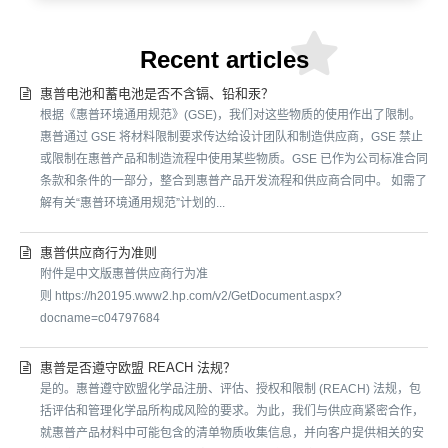
Recent articles
惠普电池和蓄电池是否不含镉、铅和汞？
根据《惠普环境通用规范》(GSE)，我们对这些物质的使用作出了限制。
惠普通过 GSE 将材料限制要求传达给设计团队和制造供应商，GSE 禁止
或限制在惠普产品和制造流程中使用某些物质。GSE 已作为公司标准合同
条款和条件的一部分，整合到惠普产品开发流程和供应商合同中。 如需了
解有关“惠普环境通用规范”计划的...
惠普供应商行为准则
附件是中文版惠普供应商行为准
则 https://h20195.www2.hp.com/v2/GetDocument.aspx?
docname=c04797684
惠普是否遵守欧盟 REACH 法规？
是的。惠普遵守欧盟化学品注册、评估、授权和限制 (REACH) 法规，包
括评估和管理化学品所构成风险的要求。为此，我们与供应商紧密合作，
就惠普产品材料中可能包含的清单物质收集信息，并向客户提供相关的安