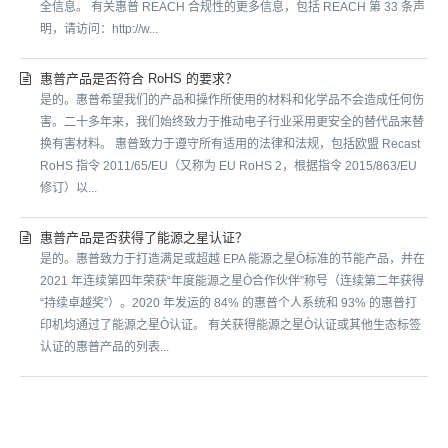
全信息。 有关惠普 REACH 合规性的更多信息，包括 REACH 第 33 条声
明，请访问：http://w...
惠普产品是否符合 RoHS 的要求？
是的。惠普希望我们的产品和操作所使用的材料和化学品不会造成任何伤
害。二十多年来，我们始终致力于推动电子行业采用更安全的替代品来替
换有害材料。 惠普致力于遵守所有适用的法律和法规，包括欧盟 Recast
RoHS 指令 2011/65/EU（又称为 EU RoHS 2，根据指令 2015/863/EU
修订）以...
惠普产品是否获得了能源之星认证？
是的。惠普致力于打造满足或超越 EPA 能源之星Ò标准的节能产品，并在
2021 年连续第四年荣获“年度能源之星Ò合作伙伴”称号（连续第二年获得
“持续卓越奖”）。2020 年发运的 84% 的惠普个人系统和 93% 的惠普打
印机均通过了能源之星Ò认证。 有关获得能源之星Ò认证或其他生态标签
认证的惠普产品的列表...