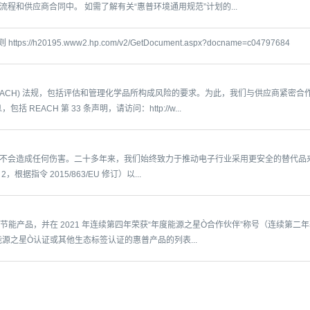
和供应商合同中。 如需了解有关“惠普环境通用规范”计划的...
/h20195.www2.hp.com/v2/GetDocument.aspx?docname=c04797684
EACH) 法规，包括评估和管理化学品所构成风险的要求。为此，我们与供应商紧密
REACH 第 33 条声明，请访问：http://w...
不会造成任何伤害。二十多年来，我们始终致力于推动电子行业采用更安全的替代品
S 2，根据指令 2015/863/EU 修订）以...
节能产品，并在 2021 年连续第四年荣获“年度能源之星Ò合作伙伴”称号（连续第二年获得
能源之星Ò认证或其他生态标签认证的惠普产品的列表...