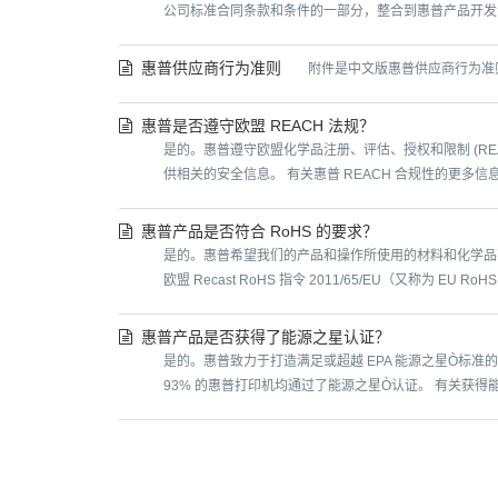
公司标准合同条款和条件的一部分，整合到惠普产品开发流程
惠普供应商行为准则
附件是中文版惠普供应商行为准则 https:/
惠普是否遵守欧盟 REACH 法规？
是的。惠普遵守欧盟化学品注册、评估、授权和限制 (R
供相关的安全信息。 有关惠普 REACH 合规性的更多信息，包括 
惠普产品是否符合 RoHS 的要求？
是的。惠普希望我们的产品和操作所使用的材料和化学品
欧盟 Recast RoHS 指令 2011/65/EU（又称为 EU RoH
惠普产品是否获得了能源之星认证？
是的。惠普致力于打造满足或超越 EPA 能源之星Ò标准的
93% 的惠普打印机均通过了能源之星Ò认证。 有关获得