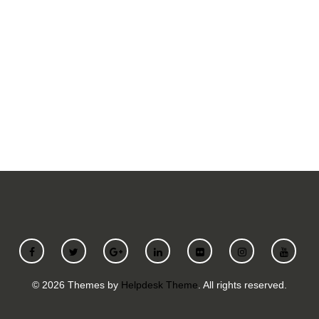
SUBMIT A REQUEST
©
2026
Themes by
Helpdesk Theme
. All rights reserved.