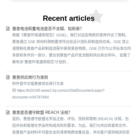
Recent articles
惠普电池和蓄电池是否不含镉、铅和汞？
根据《惠普环境通用规范》(GSE)，我们对这些物质的使用作出了限制。
惠普通过 GSE 将材料限制要求传达给设计团队和制造供应商，GSE 禁止
或限制在惠普产品和制造流程中使用某些物质。GSE 已作为公司标准合同
条款和条件的一部分，整合到惠普产品开发流程和供应商合同中。 如需了
解有关“惠普环境通用规范”计划的...
惠普供应商行为准则
附件是中文版惠普供应商行为准
则 https://h20195.www2.hp.com/v2/GetDocument.aspx?
docname=c04797684
惠普是否遵守欧盟 REACH 法规？
是的。惠普遵守欧盟化学品注册、评估、授权和限制 (REACH) 法规，包
括评估和管理化学品所构成风险的要求。为此，我们与供应商紧密合作，
就惠普产品材料中可能包含的清单物质收集信息，并向客户提供相关的安