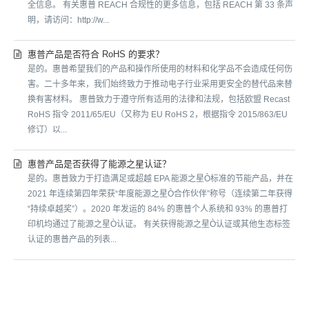
全信息。 有关惠普 REACH 合规性的更多信息，包括 REACH 第 33 条声
明，请访问：http://w...
惠普产品是否符合 RoHS 的要求？
是的。惠普希望我们的产品和操作所使用的材料和化学品不会造成任何伤
害。二十多年来，我们始终致力于推动电子行业采用更安全的替代品来替
换有害材料。 惠普致力于遵守所有适用的法律和法规，包括欧盟 Recast
RoHS 指令 2011/65/EU（又称为 EU RoHS 2，根据指令 2015/863/EU
修订）以...
惠普产品是否获得了能源之星认证？
是的。惠普致力于打造满足或超越 EPA 能源之星Ò标准的节能产品，并在
2021 年连续第四年荣获“年度能源之星Ò合作伙伴”称号（连续第二年获得
“持续卓越奖”）。2020 年发运的 84% 的惠普个人系统和 93% 的惠普打
印机均通过了能源之星Ò认证。 有关获得能源之星Ò认证或其他生态标签
认证的惠普产品的列表...