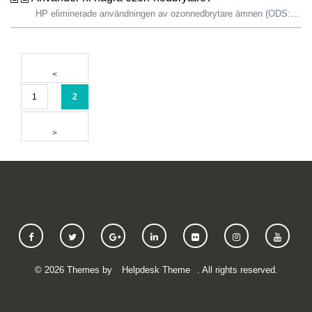
HP eliminerade användningen av ozonnedbrytare ämnen (ODS:er) i alla produkter och all tillverkning år 1993. På HP-anläggningar används ODS:er som kylme...
1
2
©
2026
Themes by
Helpdesk Theme
. All rights reserved.