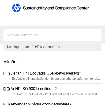
Lösning – hem
HP:s verksamhet
Allmänt
Deltar HP i EcoVadis CSR-betygsverktyg?
EcoVadis tillhandahåller den första samarbetsplattformen för globala försörjningskedjors hållbarhetsrankning. Plattformen arbetar även med konsortier för s...
Är HP ISO 9001 certifierad?
Ja. Hos HP är kvalitet viktigt och det är allas ansvar. Vi är fast beslutna att ständigt förbättra kvaliteten på våra produkter och tjänster. Och vi lev...
Använder ni några ozon-nedbrytare?