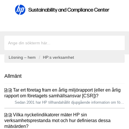
Lösning – hem
HP:s verksamhet
Allmänt
Tar ert företag fram en årlig miljörapport (eller en årlig
rapport om företagets samhällsansvar [CSR])?
Sedan 2001 har HP tillhandahållit djupgående information om företagets sociala och miljömässiga utveckling till sina intressenter, däribland kunder, bransc...
Vilka nyckelindikatorer mäter HP sin
verksamhetsprestanda mot och hur definieras dessa
mätvärden?