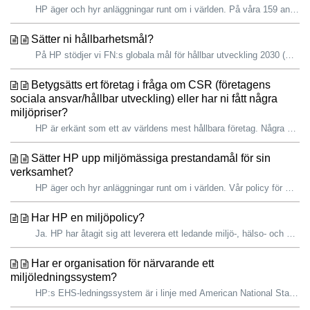
HP äger och hyr anläggningar runt om i världen. På våra 159 anläggningar i 56 länder vidtar vi åtgärder för att minska utsläppen av växthusgaser, utsläpp a...
Sätter ni hållbarhetsmål?
På HP stödjer vi FN:s globala mål för hållbar utveckling 2030 (SDG:erna) och erkänner vikten av att bidra till en mer hållbar framtid. Vi har befintliga...
Betygsätts ert företag i fråga om CSR (företagens
sociala ansvar/hållbar utveckling) eller har ni fått några
miljöpriser?
HP är erkänt som ett av världens mest hållbara företag. Några av de främsta utmärkelserna är: CDP 2022-rankning – Vi är globalt sett det enda teknikfö...
Sätter HP upp miljömässiga prestandamål för sin
verksamhet?
HP äger och hyr anläggningar runt om i världen. Vår policy för miljö, hälsa och säkerhet (EHS) (tillgänglig på kinesiska, koreanska och spanska) och vårt E...
Har HP en miljöpolicy?
Ja. HP har åtagit sig att leverera ett ledande miljö-, hälso- och säkerhetsprogram (EHS) som strävar efter att våra anställdas säkerhet ska förbättras konti...
Har er organisation för närvarande ett
miljöledningssystem?
HP:s EHS-ledningssystem är i linje med American National Standards Institute Z10 och International Standardization Organization (ISO) 14001-standarder för ...