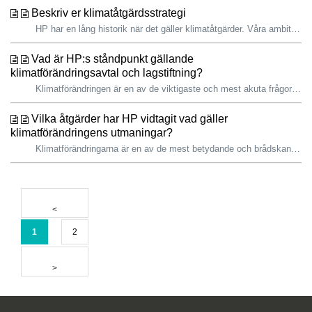
Beskriv er klimatåtgärdsstrategi
HP har en lång historik när det gäller klimatåtgärder. Våra ambitiösa mål är utformade för att bekämpa klimatförändringar genom att fokusera på utsläpp av ...
Vad är HP:s ståndpunkt gällande
klimatförändringsavtal och lagstiftning?
Klimatförändringen är en av de viktigaste och mest akuta frågorna som företagen och samhället står inför idag. Vetenskapen ger klara besked: effekterna är ...
Vilka åtgärder har HP vidtagit vad gäller
klimatförändringens utmaningar?
Klimatförändringarna är en av de mest betydande och brådskande frågorna som dagens företag och samhälle står inför. Vetenskapen är tydlig, konsekvenserna ...
1
2