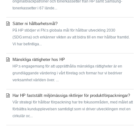
originalbläckpatroner och tonerkassetter från HP samt Samsung-
tonerkassetter i 67 lände...
Sätter ni hållbarhetsmål?
På HP stödjer vi FN:s globala mål för hållbar utveckling 2030
(SDG:erna) och erkänner vikten av att bidra till en mer hållbar framtid.
Vi har befintliga...
Mänskliga rättigheter hos HP
HP:s engagemang för att upprätthålla mänskliga rättigheter är en
grundläggande värdering i vårt företag och formar hur vi bedriver
verksamhet världen över. ...
Har HP fastställt miljömässiga riktlinjer för produktförpackningar?
Vår strategi för hållbar förpackning har tre fokusområden, med målet att
förbättra kundupplevelsen samtidigt som vi driver utvecklingen mot en
cirkulär oc...