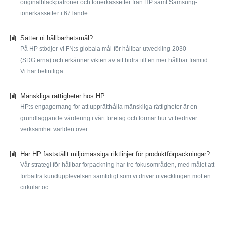
originalbläckpatroner och tonerkassetter från HP samt Samsung-
tonerkassetter i 67 lände...
Sätter ni hållbarhetsmål?
På HP stödjer vi FN:s globala mål för hållbar utveckling 2030
(SDG:erna) och erkänner vikten av att bidra till en mer hållbar framtid.
Vi har befintliga...
Mänskliga rättigheter hos HP
HP:s engagemang för att upprätthålla mänskliga rättigheter är en
grundläggande värdering i vårt företag och formar hur vi bedriver
verksamhet världen över. ...
Har HP fastställt miljömässiga riktlinjer för produktförpackningar?
Vår strategi för hållbar förpackning har tre fokusområden, med målet att
förbättra kundupplevelsen samtidigt som vi driver utvecklingen mot en
cirkulär oc...