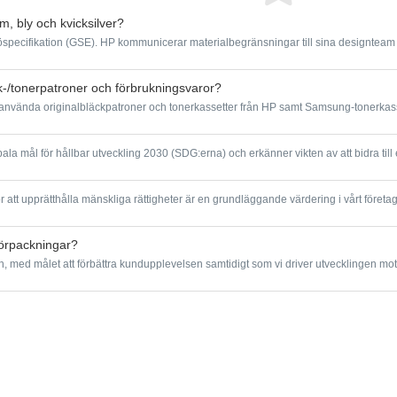
m, bly och kvicksilver?
cifikation (GSE). HP kommunicerar materialbegränsningar till sina designteam och 
k-/tonerpatroner och förbrukningsvaror?
na använda originalbläckpatroner och tonerkassetter från HP samt Samsung-tonerkasse
ala mål för hållbar utveckling 2030 (SDG:erna) och erkänner vikten av att bidra till en
tt upprätthålla mänskliga rättigheter är en grundläggande värdering i vårt företag 
tförpackningar?
n, med målet att förbättra kundupplevelsen samtidigt som vi driver utvecklingen mot 