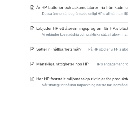
Är HP-batterier och ackumulatorer fria från kadmiu
Dessa ämnen är begränsade enligt HP:s allmänna miljöspe
Erbjuder HP ett återvinningsprogram för HP:s bläc
Vi erbjuder kostnadsfria och praktiska sätt att återvin
Sätter ni hållbarhetsmål?
På HP stödjer vi FN:s glob
Mänskliga rättigheter hos HP
HP:s engagemang för a
Har HP fastställt miljömässiga riktlinjer för produk
Vår strategi för hållbar förpackning har tre fokusområde