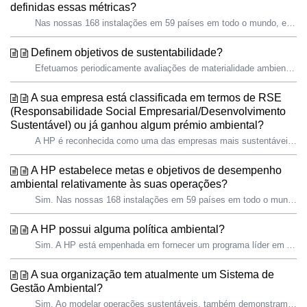
definidas essas métricas?
Nas nossas 168 instalações em 59 países em todo o mundo, estamos a desenvolver ações para reduzir as emissões de gases com efeito de estufa (GEE), o consumo...
Definem objetivos de sustentabilidade?
Efetuamos periodicamente avaliações de materialidade ambiental, social e de governação (ESG) para analisar tópicos ESG relevantes e reconfirmar as nossas ...
A sua empresa está classificada em termos de RSE
(Responsabilidade Social Empresarial/Desenvolvimento
Sustentável) ou já ganhou algum prémio ambiental?
A HP é reconhecida como uma das empresas mais sustentáveis do mundo. Alguns dos destaques incluem: Classificações CDP 2022 – Única empresa tecnoló...
A HP estabelece metas e objetivos de desempenho
ambiental relativamente às suas operações?
Sim. Nas nossas 168 instalações em 59 países em todo o mundo, estamos a desenvolver ações para reduzir as emissões de gases com efeito de estufa (GEE), o co...
A HP possui alguma política ambiental?
Sim. A HP está empenhada em fornecer um programa líder em Ambiente, Saúde e Segurança (EHS – Environment, Health and Safety) que se esforce por uma melhoria...
A sua organização tem atualmente um Sistema de
Gestão Ambiental?
Sim. Ao modelar operações sustentáveis, também demonstramos os nossos valores em ação e destacamos as práticas líderes do setor como exemplo para funcionári...