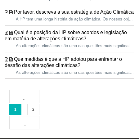
Por favor, descreva a sua estratégia de Ação Climática
A HP tem uma longa história de ação climática. Os nossos objetivos ambiciosos foram concebidos para combater as alterações climáticas, centrando-se nas emi...
Qual é a posição da HP sobre acordos e legislação
em matéria de alterações climáticas?
As alterações climáticas são uma das questões mais significativas e urgentes que as empresas e a sociedade enfrentam atualmente. A ciência é clara, os impa...
Que medidas é que a HP adotou para enfrentar o
desafio das alterações climáticas?
As alterações climáticas são uma das questões mais significativas e urgentes que as empresas e a sociedade enfrentam atualmente. A ciência é clara, os impa...
1
2