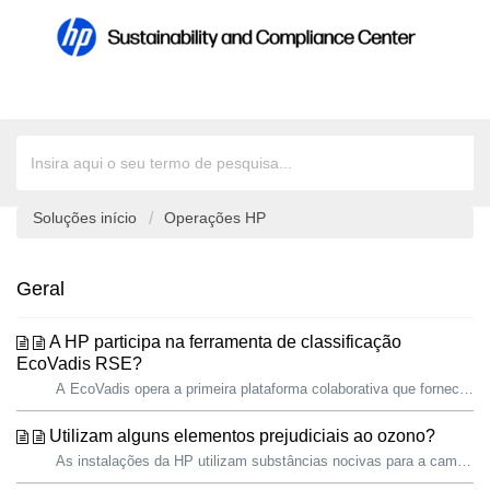
Soluções início
Operações HP
Geral
A HP participa na ferramenta de classificação
EcoVadis RSE?
A EcoVadis opera a primeira plataforma colaborativa que fornece Classificações de Sustentabilidade de Fornecedores para cadeias de abastecimento globais. A...
Utilizam alguns elementos prejudiciais ao ozono?
As instalações da HP utilizam substâncias nocivas para a camada de ozono (ODS – Ozone-Depleting Substances) nos sistemas de arrefecimento e ar condicionado....