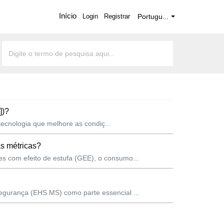
Início
Login
Registrar
Portugu...
])?
tecnologia que melhore as condiç...
s métricas?
s com efeito de estufa (GEE), o consumo...
egurança (EHS MS) como parte essencial ...