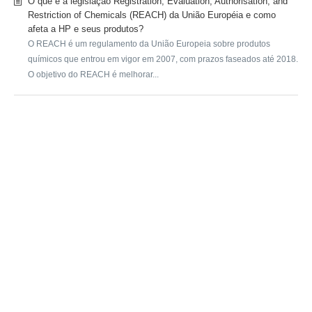
O que é a legislação Registration, Evaluation, Authorisation, and
Restriction of Chemicals (REACH) da União Européia e como
afeta a HP e seus produtos?
O REACH é um regulamento da União Europeia sobre produtos
químicos que entrou em vigor em 2007, com prazos faseados até 2018.
O objetivo do REACH é melhorar...
SUBMIT A REQUEST