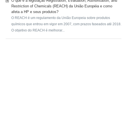
O que é a legislação Registration, Evaluation, Authorisation, and
Restriction of Chemicals (REACH) da União Européia e como
afeta a HP e seus produtos?
O REACH é um regulamento da União Europeia sobre produtos
químicos que entrou em vigor em 2007, com prazos faseados até 2018.
O objetivo do REACH é melhorar...
SUBMIT A REQUEST