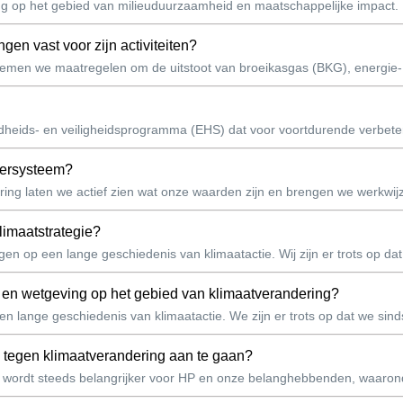
op het gebied van milieuduurzaamheid en maatschappelijke impact. D
ngen vast voor zijn activiteiten?
 nemen we maatregelen om de uitstoot van broeikasgas (BKG), energie- 
dheids- en veiligheidsprogramma (EHS) dat voor voortdurende verbeter
eersysteem?
ng laten we actief zien wat onze waarden zijn en brengen we werkwijz
klimaatstrategie?
n op een lange geschiedenis van klimaatactie. Wij zijn er trots op dat 
 en wetgeving op het gebied van klimaatverandering?
en lange geschiedenis van klimaatactie. We zijn er trots op dat we sinds
 tegen klimaatverandering aan te gaan?
n wordt steeds belangrijker voor HP en onze belanghebbenden, waaronde