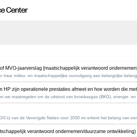
port (of MVO-jaarverslag [maatschappelijk verantwoord ondernemen
ver haar milieu- en maatschappelijke vooruitgang aan belangrijke bela
an HP zijn operationele prestaties afmeet en hoe worden die me
n we maatregelen om de uitstoot van broeikasgas (BKG), energie- en wa
G's) van de Verenigde Naties voor 2030 en erkent het belang van een
atschappelijk verantwoord ondernemen/duurzame ontwikkeling) of h