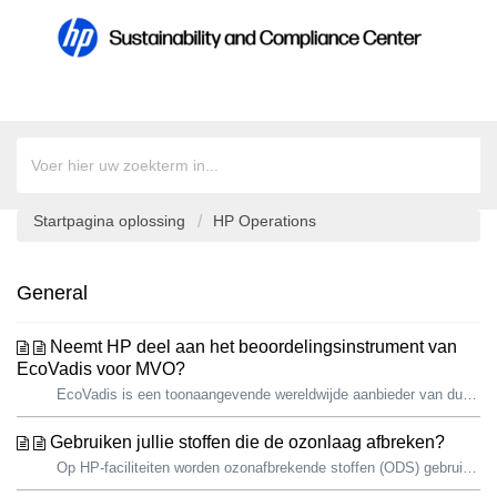
Startpagina oplossing
HP Operations
General
Neemt HP deel aan het beoordelingsinstrument van
EcoVadis voor MVO?
EcoVadis is een toonaangevende wereldwijde aanbieder van duurzaamheidsbeoordelingen. De duurzaamheidsbeoordelingsmethodologie van EcoVadis evalueert in ...
Gebruiken jullie stoffen die de ozonlaag afbreken?
Op HP-faciliteiten worden ozonafbrekende stoffen (ODS) gebruikt in koel- en airconditioningsystemen. Hoewel HP heeft het gebruik van ozonafbrekende stoff...