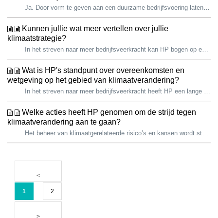
Ja. Door vorm te geven aan een duurzame bedrijfsvoering laten we actief zien wat onze waarden zijn en brengen we werkwijzen die toonaangevend zijn in de se...
Kunnen jullie wat meer vertellen over jullie
klimaatstrategie?
In het streven naar meer bedrijfsveerkracht kan HP bogen op een lange geschiedenis van klimaatactie. Wij zijn er trots op dat wij sinds 2019 onze totale k...
Wat is HP's standpunt over overeenkomsten en
wetgeving op het gebied van klimaatverandering?
In het streven naar meer bedrijfsveerkracht heeft HP een lange geschiedenis van klimaatactie. We zijn er trots op dat we sinds 2019 onze totale koolstofvo...
Welke acties heeft HP genomen om de strijd tegen
klimaatverandering aan te gaan?
Het beheer van klimaatgerelateerde risico’s en kansen wordt steeds belangrijker voor HP en onze belanghebbenden, waaronder overheden. In het streven naar ...
1
2