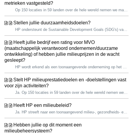
metrieken vastgesteld?
Op 150 locaties in 59 landen over de hele wereld nemen we maatregelen om de uitstoot van broeikasgas (BKG), energie- en wateronttrekking en afvalproductie ...
Stellen jullie duurzaamheidsdoelen?
HP ondersteunt de Sustainable Development Goals (SDG's) van de Verenigde Naties voor 2030 en erkent het belang van een bijdrage aan een duurzamere to...
Heeft jullie bedrijf een rating voor MVO
(maatschappelijk verantwoord ondernemen/duurzame
ontwikkeling) of hebben jullie milieuprijzen in de wacht
gesleept?
HP wordt erkend als een toonaangevende onderneming op het gebied van milieuduurzaamheid en maatschappelijke impact. Duurzame ontwikkeling helpt onze ...
Stelt HP milieuprestatiedoelen en -doelstellingen vast
voor zijn activiteiten?
Ja. Op 150 locaties in 59 landen over de hele wereld nemen we maatregelen om de uitstoot van broeikasgas (BKG), energie- en wateronttrekking en afvalprodu...
Heeft HP een milieubeleid?
Ja. HP streeft naar een toonaangevend milieu-, gezondheids- en veiligheidsprogramma (EHS) dat voor voortdurende verbetering voor de veiligheid van onze med...
Hebben jullie op dit moment een
milieubeheersysteem?