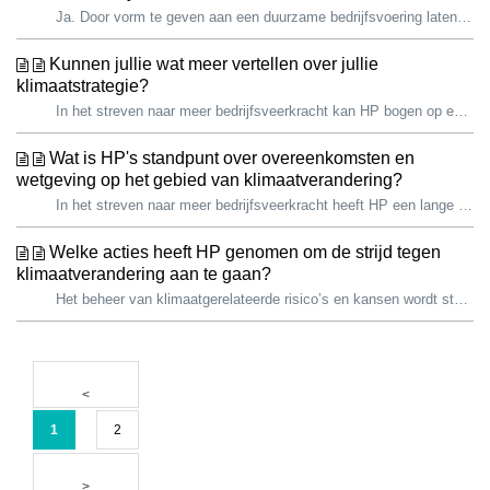
Ja. Door vorm te geven aan een duurzame bedrijfsvoering laten we actief zien wat onze waarden zijn en brengen we werkwijzen die toonaangevend zijn in de se...
Kunnen jullie wat meer vertellen over jullie
klimaatstrategie?
In het streven naar meer bedrijfsveerkracht kan HP bogen op een lange geschiedenis van klimaatactie. Wij zijn er trots op dat wij sinds 2019 onze totale k...
Wat is HP's standpunt over overeenkomsten en
wetgeving op het gebied van klimaatverandering?
In het streven naar meer bedrijfsveerkracht heeft HP een lange geschiedenis van klimaatactie. We zijn er trots op dat we sinds 2019 onze totale koolstofvo...
Welke acties heeft HP genomen om de strijd tegen
klimaatverandering aan te gaan?
Het beheer van klimaatgerelateerde risico’s en kansen wordt steeds belangrijker voor HP en onze belanghebbenden, waaronder overheden. In het streven naar ...
1
2