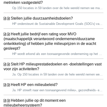
metrieken vastgesteld?
Op 150 locaties in 59 landen over de hele wereld nemen we maatregelen om de uitstoot van broeikasgas (BKG), energie- en wateronttrekking en afvalproductie ...
Stellen jullie duurzaamheidsdoelen?
HP ondersteunt de Sustainable Development Goals (SDG's) van de Verenigde Naties voor 2030 en erkent het belang van een bijdrage aan een duurzamere to...
Heeft jullie bedrijf een rating voor MVO
(maatschappelijk verantwoord ondernemen/duurzame
ontwikkeling) of hebben jullie milieuprijzen in de wacht
gesleept?
HP wordt erkend als een toonaangevende onderneming op het gebied van milieuduurzaamheid en maatschappelijke impact. Duurzame ontwikkeling helpt onze ...
Stelt HP milieuprestatiedoelen en -doelstellingen vast
voor zijn activiteiten?
Ja. Op 150 locaties in 59 landen over de hele wereld nemen we maatregelen om de uitstoot van broeikasgas (BKG), energie- en wateronttrekking en afvalprodu...
Heeft HP een milieubeleid?
Ja. HP streeft naar een toonaangevend milieu-, gezondheids- en veiligheidsprogramma (EHS) dat voor voortdurende verbetering voor de veiligheid van onze med...
Hebben jullie op dit moment een
milieubeheersysteem?